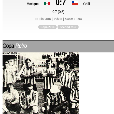
0:7
Mexique
Chili
0:7 (0:2)
18 juin 2016
22h00
Santa Clara
Copa 2016
Second tour
Copa
Rétro