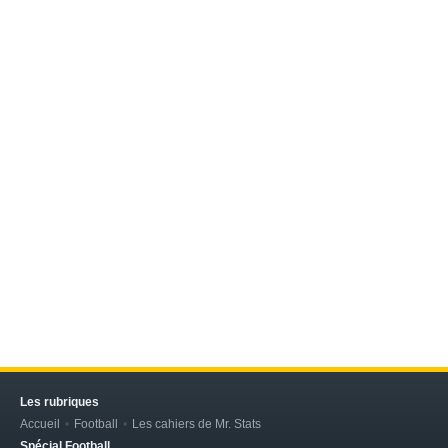
Les rubriques
Accueil
Football
Les cahiers de Mr. Stats
Spécial Football