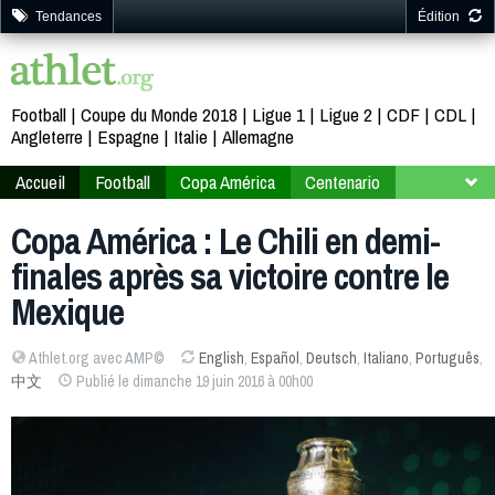
Tendances
Édition
Football
Coupe du Monde 2018
Ligue 1
Ligue 2
CDF
CDL
Angleterre
Espagne
Italie
Allemagne
Accueil
Football
Copa América
Centenario
Second tour
Copa América : Le Chili en demi-
finales après sa victoire contre le
Mexique
Athlet.org avec AMP©
English
,
Español
,
Deutsch
,
Italiano
,
Português
,
中文
Publié le dimanche 19 juin 2016 à 00h00