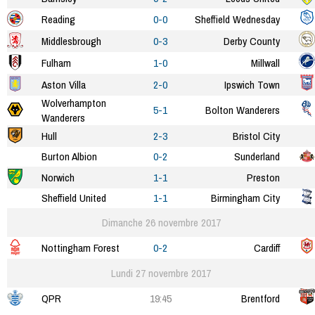
Reading
0-0
Sheffield Wednesday
Middlesbrough
0-3
Derby County
Fulham
1-0
Millwall
Aston Villa
2-0
Ipswich Town
Wolverhampton
5-1
Bolton Wanderers
Wanderers
Hull
2-3
Bristol City
Burton Albion
0-2
Sunderland
Norwich
1-1
Preston
Sheffield United
1-1
Birmingham City
Dimanche 26 novembre 2017
Nottingham Forest
0-2
Cardiff
Lundi 27 novembre 2017
QPR
19:45
Brentford