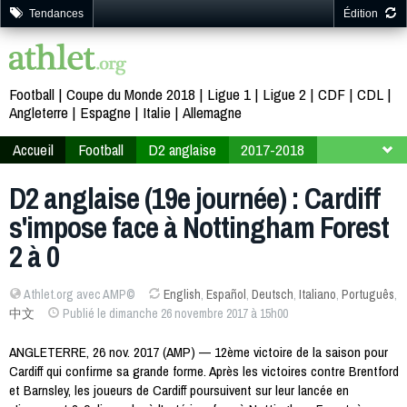
Tendances
Édition
Football
Coupe du Monde 2018
Ligue 1
Ligue 2
CDF
CDL
Angleterre
Espagne
Italie
Allemagne
Accueil
Football
D2 anglaise
2017-2018
19ème journée
D2 anglaise (19e journée) : Cardiff
s'impose face à Nottingham Forest
2 à 0
Athlet.org avec AMP©
English
,
Español
,
Deutsch
,
Italiano
,
Português
,
中文
Publié le dimanche 26 novembre 2017 à 15h00
ANGLETERRE, 26 nov. 2017 (AMP) — 12ème victoire de la saison pour
Cardiff qui confirme sa grande forme. Après les victoires contre Brentford
et Barnsley, les joueurs de Cardiff poursuivent sur leur lancée en