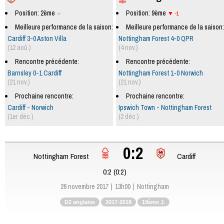
Position: 2ème
Position: 9ème
-1
Meilleure performance de la saison:
Meilleure performance de la saison:
Cardiff 3-0 Aston Villa
Nottingham Forest 4-0 QPR
(12 aoû.)
(4 nov.)
Rencontre précédente:
Rencontre précédente:
Barnsley 0-1 Cardiff
Nottingham Forest 1-0 Norwich
(21 nov.)
(21 nov.)
Prochaine rencontre:
Prochaine rencontre:
Cardiff - Norwich
Ipswich Town - Nottingham Forest
(1er déc.)
(2 déc.)
0:2
Nottingham Forest
Cardiff
0:2 (0:2)
26 novembre 2017
13h00
Nottingham
D2 anglaise
2017-2018
19ème J.