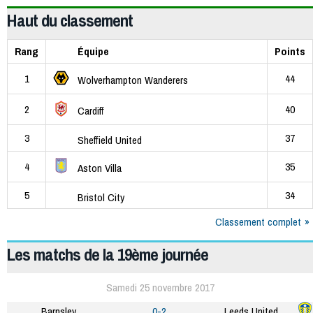
Haut du classement
Rang
Équipe
Points
1
44
Wolverhampton Wanderers
2
40
Cardiff
3
37
Sheffield United
4
35
Aston Villa
5
34
Bristol City
Classement complet
Les matchs de la 19ème journée
Samedi 25 novembre 2017
Barnsley
0-2
Leeds United