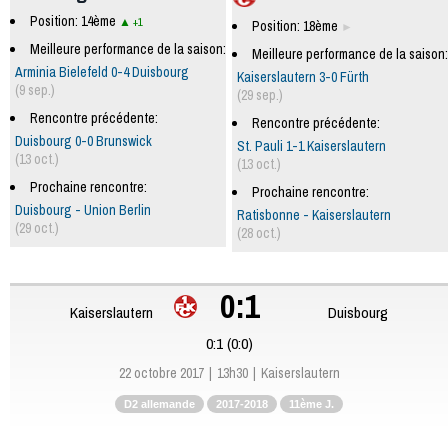
Position: 14ème
+1
Position: 18ème
Meilleure performance de la saison:
Meilleure performance de la saison:
Arminia Bielefeld 0-4 Duisbourg
Kaiserslautern 3-0 Fürth
(9 sep.)
(29 sep.)
Rencontre précédente:
Rencontre précédente:
Duisbourg 0-0 Brunswick
St. Pauli 1-1 Kaiserslautern
(13 oct.)
(13 oct.)
Prochaine rencontre:
Prochaine rencontre:
Duisbourg - Union Berlin
Ratisbonne - Kaiserslautern
(29 oct.)
(28 oct.)
0:1
Kaiserslautern
Duisbourg
0:1 (0:0)
22 octobre 2017
13h30
Kaiserslautern
D2 allemande
2017-2018
11ème J.