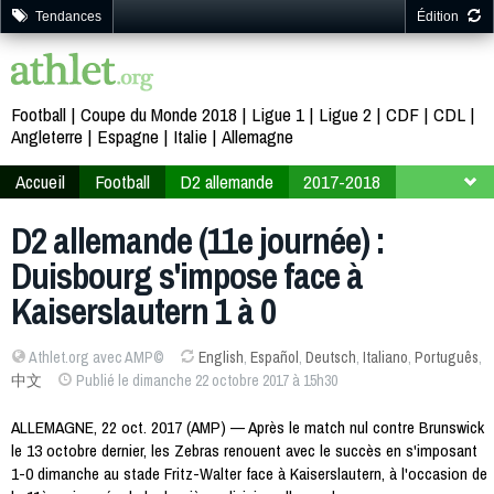
Tendances
Édition
Football
Coupe du Monde 2018
Ligue 1
Ligue 2
CDF
CDL
Angleterre
Espagne
Italie
Allemagne
Accueil
Football
D2 allemande
2017-2018
11ème journée
D2 allemande (11e journée) :
Duisbourg s'impose face à
Kaiserslautern 1 à 0
Athlet.org avec AMP©
English
,
Español
,
Deutsch
,
Italiano
,
Português
,
中文
Publié le dimanche 22 octobre 2017 à 15h30
ALLEMAGNE, 22 oct. 2017 (AMP) — Après le match nul contre Brunswick
le 13 octobre dernier, les Zebras renouent avec le succès en s'imposant
1-0 dimanche au stade Fritz-Walter face à Kaiserslautern, à l'occasion de