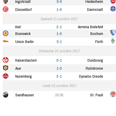
Ingolstadt
3-0
Heidenheim
Düsseldorf
1-0
Darmstadt
Samedi 21 octobre 2017
Kiel
2-1
Arminia Bielefeld
Brunswick
1-0
Bochum
Union Berlin
3-1
Fürth
Dimanche 22 octobre 2017
Kaiserslautern
0-1
Duisbourg
Aue
1-0
Ratisbonne
Nuremberg
2-1
Dynamo Dresde
Lundi 23 octobre 2017
Sandhausen
20:30
St. Pauli