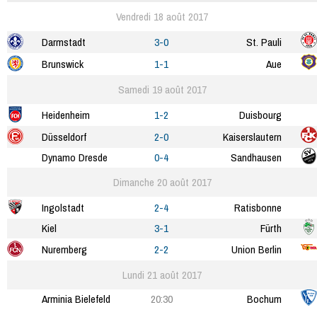
Vendredi 18 août 2017
Darmstadt
3-0
St. Pauli
Brunswick
1-1
Aue
Samedi 19 août 2017
Heidenheim
1-2
Duisbourg
Düsseldorf
2-0
Kaiserslautern
Dynamo Dresde
0-4
Sandhausen
Dimanche 20 août 2017
Ingolstadt
2-4
Ratisbonne
Kiel
3-1
Fürth
Nuremberg
2-2
Union Berlin
Lundi 21 août 2017
Arminia Bielefeld
20:30
Bochum