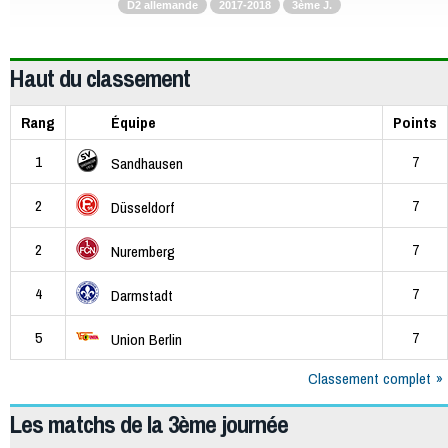
D2 allemande
2017-2018
3ème J.
Haut du classement
Rang
Équipe
Points
1
7
Sandhausen
2
7
Düsseldorf
2
7
Nuremberg
4
7
Darmstadt
5
7
Union Berlin
Classement complet
Les matchs de la 3ème journée