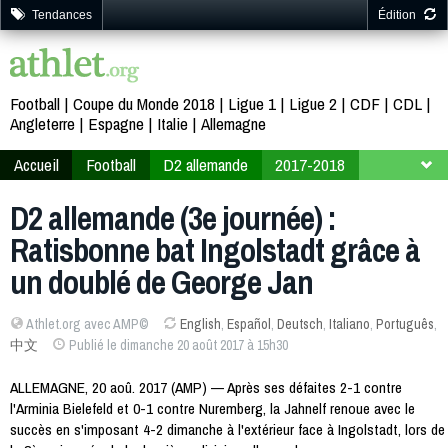
Tendances
Édition
Football
Coupe du Monde 2018
Ligue 1
Ligue 2
CDF
CDL
Angleterre
Espagne
Italie
Allemagne
Accueil
Football
D2 allemande
2017-2018
3ème journée
D2 allemande (3e journée) :
Ratisbonne bat Ingolstadt grâce à
un doublé de George Jan
Athlet.org avec AMP©
English
,
Español
,
Deutsch
,
Italiano
,
Português
,
中文
Publié le dimanche 20 août 2017 à 15h30
ALLEMAGNE, 20 aoû. 2017 (AMP) — Après ses défaites 2-1 contre
l'Arminia Bielefeld et 0-1 contre Nuremberg, la Jahnelf renoue avec le
succès en s'imposant 4-2 dimanche à l'extérieur face à Ingolstadt, lors de