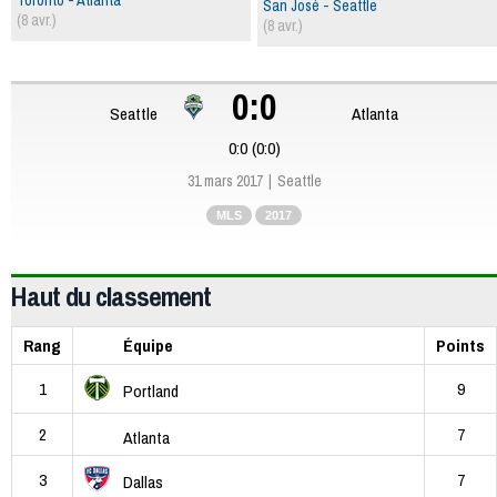
Toronto - Atlanta
San José - Seattle
(8 avr.)
(8 avr.)
0:0
Seattle
Atlanta
0:0 (0:0)
31 mars 2017
Seattle
MLS
2017
Haut du classement
Rang
Équipe
Points
1
9
Portland
2
7
Atlanta
3
7
Dallas