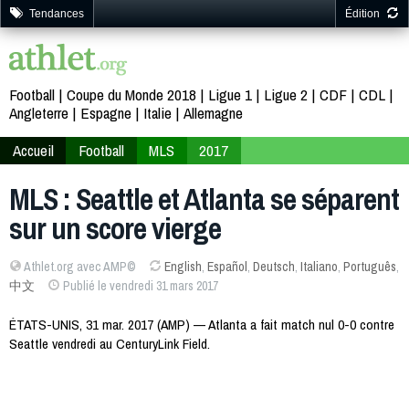
Tendances
Édition
Football
Coupe du Monde 2018
Ligue 1
Ligue 2
CDF
CDL
Angleterre
Espagne
Italie
Allemagne
Accueil
Football
MLS
2017
MLS : Seattle et Atlanta se séparent
sur un score vierge
Athlet.org avec AMP©
English
,
Español
,
Deutsch
,
Italiano
,
Português
,
中文
Publié le vendredi 31 mars 2017
ÉTATS-UNIS, 31 mar. 2017 (AMP) — Atlanta a fait match nul 0-0 contre
Seattle vendredi au CenturyLink Field.