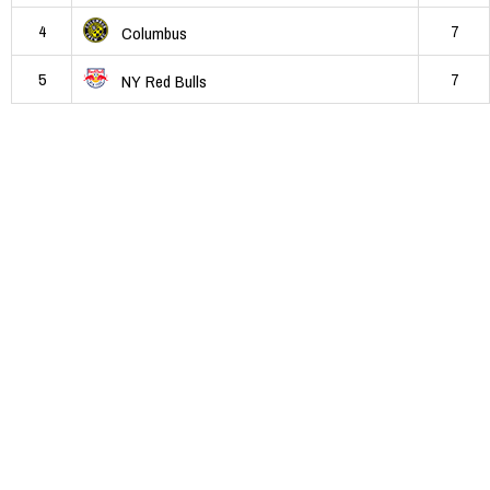
4
7
Columbus
5
7
NY Red Bulls