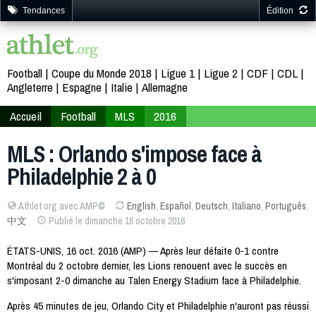
Tendances
Édition
Football
Coupe du Monde 2018
Ligue 1
Ligue 2
CDF
CDL
Angleterre
Espagne
Italie
Allemagne
Accueil
Football
MLS
2016
MLS : Orlando s'impose face à
Philadelphie 2 à 0
Athlet.org avec AMP©
English
,
Español
,
Deutsch
,
Italiano
,
Português
,
中文
Publié le dimanche 16 octobre 2016
ÉTATS-UNIS, 16 oct. 2016 (AMP) — Après leur défaite 0-1 contre
Montréal du 2 octobre dernier, les Lions renouent avec le succès en
s'imposant 2-0 dimanche au Talen Energy Stadium face à Philadelphie.
Après 45 minutes de jeu, Orlando City et Philadelphie n'auront pas réussi