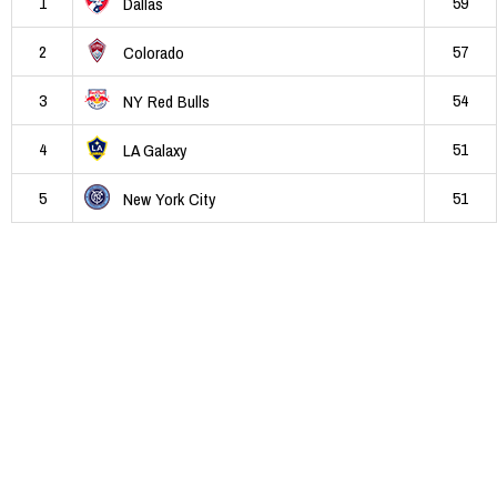
1
59
Dallas
2
57
Colorado
3
54
NY Red Bulls
4
51
LA Galaxy
5
51
New York City