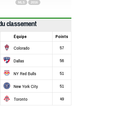
MLS
2016
du classement
Équipe
Points
57
Colorado
56
Dallas
51
NY Red Bulls
51
New York City
49
Toronto