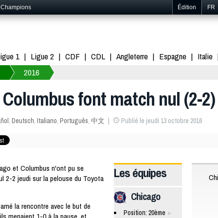
s Champions
Édition
FR
igue 1
Ligue 2
CDF
CDL
Angleterre
Espagne
Italie
2016
 Columbus font match nul (2-2)
ñol
,
Deutsch
,
Italiano
,
Português
,
中文
Publié le jeudi 13 octobre 2016
ago et Columbus n'ont pu se
Les équipes
Ch
l 2-2 jeudi sur la pelouse du Toyota
Chicago
amé la rencontre avec le but de
Position: 20ème
ils menaient 1-0 à la pause, et