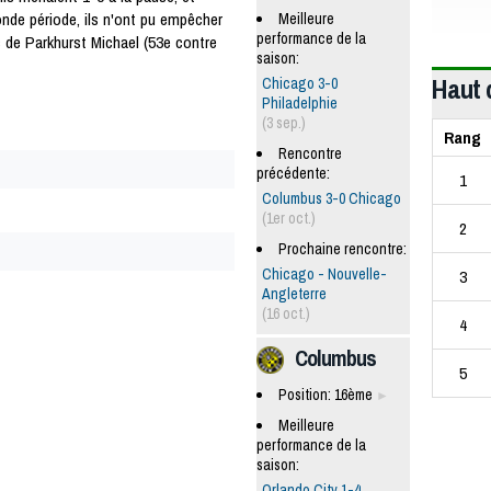
nde période, ils n'ont pu empêcher
Meilleure
performance de la
 de Parkhurst Michael (53e contre
saison:
Haut 
Chicago 3-0
Philadelphie
(3 sep.)
Rang
Rencontre
précédente:
1
Columbus 3-0 Chicago
(1er oct.)
2
Prochaine rencontre:
Chicago - Nouvelle-
3
Angleterre
(16 oct.)
4
Columbus
5
Position: 16ème
Meilleure
performance de la
saison:
Orlando City 1-4