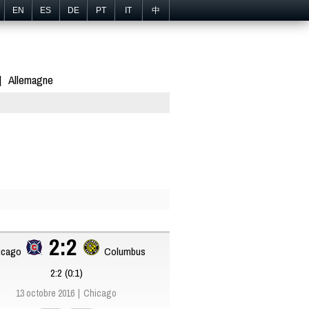
EN
ES
DE
PT
IT
中
Allemagne
2:2
icago
Columbus
2:2 (0:1)
13 octobre 2016
Chicago