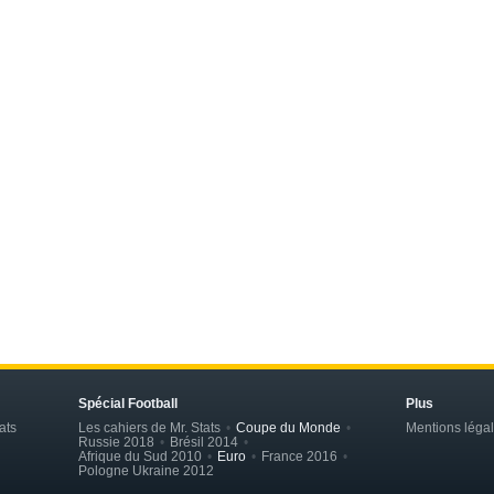
Spécial Football
Plus
ats
Les cahiers de Mr. Stats
Coupe du Monde
Mentions léga
Russie 2018
Brésil 2014
Afrique du Sud 2010
Euro
France 2016
Pologne Ukraine 2012