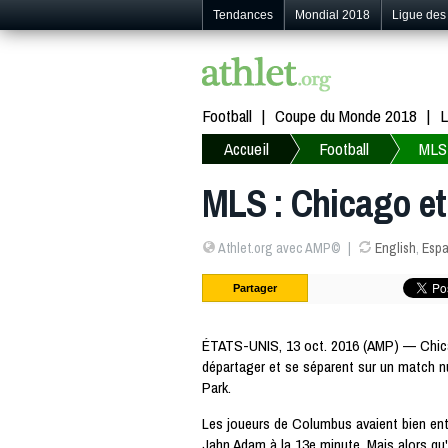
Tendances
Mondial 2018
Ligue de
Football
Coupe du Monde 2018
L
Accueil
Football
MLS
MLS : Chicago et
Athlet.org avec AMP©
English
,
Espa
Partager
ÉTATS-UNIS, 13 oct. 2016 (AMP) — Chic
départager et se séparent sur un match nu
Park.
Les joueurs de Columbus avaient bien ent
Jahn Adam à la 13e minute. Mais alors qu'