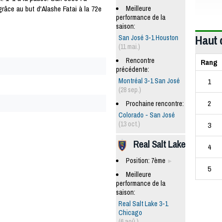
râce au but d'Alashe Fatai à la 72e
Meilleure
performance de la
saison:
Haut 
San José 3-1 Houston
(11 mai.)
Rencontre
Rang
précédente:
1
Montréal 3-1 San José
(28 sep.)
2
Prochaine rencontre:
Colorado - San José
(13 oct.)
3
Real Salt Lake
4
Position: 7ème
5
Meilleure
performance de la
saison:
Real Salt Lake 3-1
Chicago
(6 aoû.)