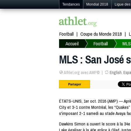
Tendances
Mondial 2018
Ligue de
Football
Coupe du Monde 2018
L
Accueil
Football
MLS
MLS : San José s
Athlet.org avec AMP©
English
,
Espa
Partager
ÉTATS-UNIS, 1er oct. 2016 (AMP) — Après
City et 3-1 contre Montréal, les “Quakes”
s'imposant 2-1 samedi au stade Avaya fac
Dawkins Simon a ouvert le score à la 34e 
Lake égaliser à la 40e grâce à Glad Justen