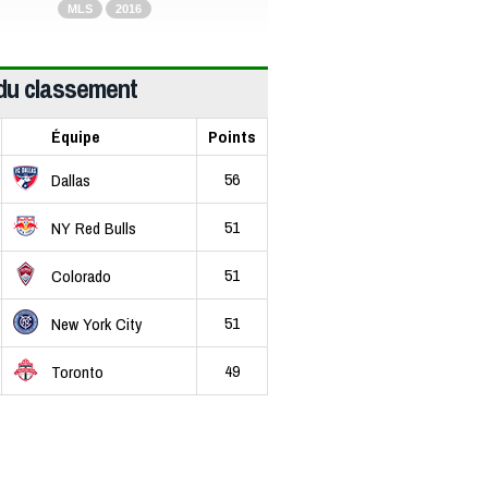
MLS
2016
du classement
Équipe
Points
56
Dallas
51
NY Red Bulls
51
Colorado
51
New York City
49
Toronto