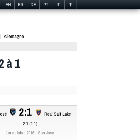
EN
ES
DE
PT
IT
中
Allemagne
2 à 1
2:1
José
Real Salt Lake
2:1 (1:1)
1er octobre 2016
San José