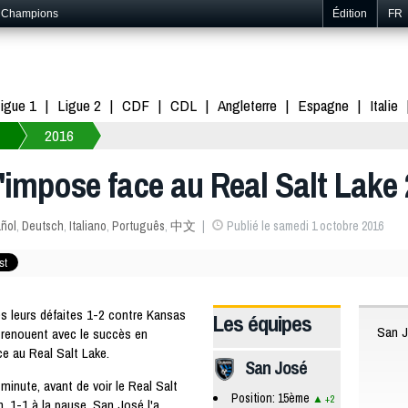
s Champions
Édition
FR
igue 1
Ligue 2
CDF
CDL
Angleterre
Espagne
Italie
2016
'impose face au Real Salt Lake 
ñol
,
Deutsch
,
Italiano
,
Português
,
中文
Publié le samedi 1 octobre 2016
 leurs défaites 1-2 contre Kansas
Les équipes
San 
 renouent avec le succès en
e au Real Salt Lake.
San José
minute, avant de voir le Real Salt
Position: 15ème
+2
. 1-1 à la pause. San José l'a