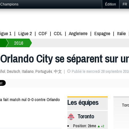
s Champions
Édition
FR
igue 1
Ligue 2
CDF
CDL
Angleterre
Espagne
Italie
2016
 Orlando City se séparent sur u
ñol
,
Deutsch
,
Italiano
,
Português
,
中文
Publié le mercredi 28 septembre 201
fait match nul 0-0 contre Orlando
Les équipes
Tor
Toronto
Position: 2ème
+2