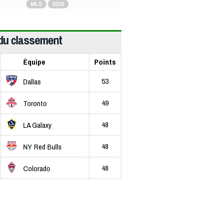
MLS
2016
du classement
Équipe
Points
53
Dallas
49
Toronto
48
LA Galaxy
48
NY Red Bulls
48
Colorado