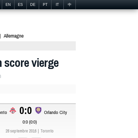
EN
ES
DE
PT
IT
中
Allemagne
n score vierge
6
0:0
onto
Orlando City
0:0 (0:0)
28 septembre 2016
Toronto