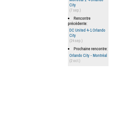
City
(7 sep.)
Rencontre
précédente:
DC United 4-1 Orlando
City
(24 sep.)
Prochaine rencontre:
Orlando City - Montréal
(2 oct.)