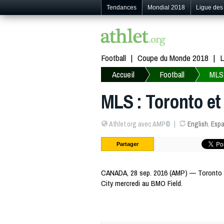
Tendances
Mondial 2018
Ligue de
Football
Coupe du Monde 2018
L
Accueil
Football
MLS
MLS : Toronto et
Athlet.org avec AMP©
English
,
Espa
Partager
CANADA, 28 sep. 2016 (AMP) — Toronto a 
City mercredi au BMO Field.