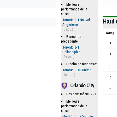
Meilleure
performance de la
saison:
Haut 
Toronto 4-1 Nouvelle-
Angleterre
(6 aoû.)
Rang
Rencontre
précédente:
1
Toronto 1-1
Philadelphie
2
(24 sep.)
Prochaine rencontre:
3
Toronto - DC United
(1er oct.)
4
Orlando City
5
Position: 15ème
+2
Meilleure
performance de la
saison:
Montréal 1-4 Orlando