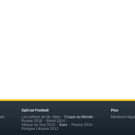
Spécial Football
Plus
ats
Les cahiers de Mr. Stats
Coupe du Monde
Mentions léga
Russie 2018
Brésil 2014
Afrique du Sud 2010
Euro
France 2016
Pologne Ukraine 2012