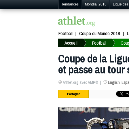
Tendances
Mondial 2018
Ligue de
Football
Coupe du Monde 2018
L
Accueil
Football
Coup
Coupe de la Ligu
et passe au tour 
Athlet.org avec AMP©
English
,
Espa
Partager