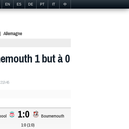
EN
ES
DE
PT
IT
中
Allemagne
nemouth 1 but à 0
 21h45
1:0
pool
Bournemouth
1:0 (1:0)