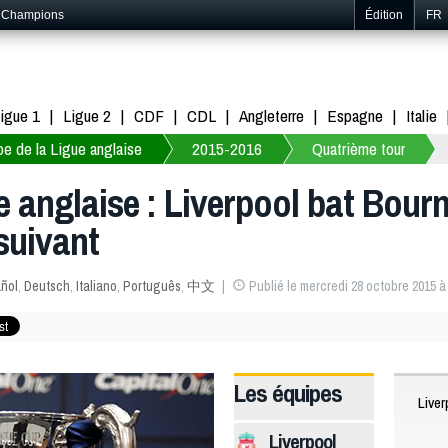
s Champions
Édition
FR
igue 1
Ligue 2
CDF
CDL
Angleterre
Espagne
Italie
e de la Ligue anglaise
2015-2016
Quatrième tour
e anglaise : Liverpool bat Bour
suivant
ñol
,
Deutsch
,
Italiano
,
Português
,
中文
Publié le mercredi 28 octobre 2015 à
Les équipes
Liver
Liverpool