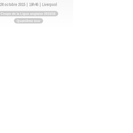
28 octobre 2015
19h45
Liverpool
Coupe de la Ligue anglaise 2015/16
Quatrième tour