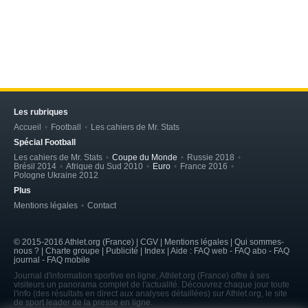
Les rubriques
Accueil
Football
Les cahiers de Mr. Stats
Spécial Football
Les cahiers de Mr. Stats
Coupe du Monde
Russie 2018
Brésil 2014
Afrique du Sud 2010
Euro
France 2016
Pologne Ukraine 2012
Plus
Mentions légales
Contact
© 2015-2016 Athlet.org (France) | CGV |
Mentions légales
| Qui sommes-
nous ? | Charte groupe | Publicité | Index | Aide : FAQ web - FAQ abo - FAQ
journal - FAQ mobile
Journal d'information sportive en ligne, Athlet.org (France) offre à ses
visiteurs un panorama complet de l'actualité. Découvrez chaque jour toute
l'info (des résultats en direct aux analyses détaillées) sur Athlet.org, le site
de sport leader de la presse en ligne.