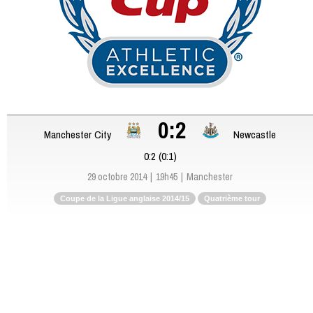
0:2
Manchester City
Newcastle
0:2 (0:1)
29 octobre 2014
19h45
Manchester
Coupe de la Ligue anglaise 2014/15
Quatrième tour