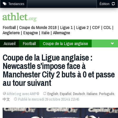
Tendances
Édition
Football
Coupe du Monde 2018
Ligue 1
Ligue 2
CDF
CDL
Angleterre
Espagne
Italie
Allemagne
Accueil
Football
Coupe de la Ligue anglaise
2014-2015
Quatrième tour
Coupe de la Ligue anglaise :
Newcastle s'impose face à
Manchester City 2 buts à 0 et passe
au tour suivant
Athlet.org avec AMP©
English
,
Español
,
Deutsch
,
Italiano
,
Português
,
中文
Publié le mercredi 29 octobre 2014 à 21h45