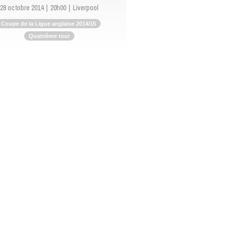
28 octobre 2014
20h00
Liverpool
Coupe de la Ligue anglaise 2014/15
Quatrième tour