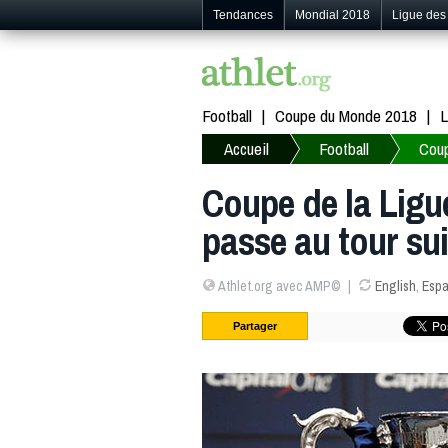
Tendances
Mondial 2018
Ligue de
Football
Coupe du Monde 2018
L
Accueil
Football
Coup
Coupe de la Ligue
passe au tour su
Athlet.org avec AMP©
English
,
Espa
Partager