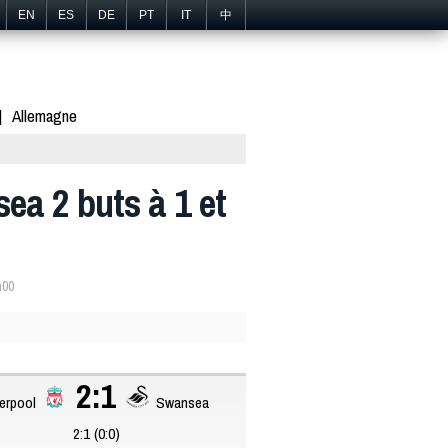
EN
ES
DE
PT
IT
中
Allemagne
ea 2 buts à 1 et
h00
2:1
verpool
Swansea
2:1 (0:0)