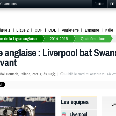
s Champions
Édition
FR
igue 1
Ligue 2
CDF
CDL
Angleterre
Espagne
Italie
e de la Ligue anglaise
2014-2015
Quatrième tour
 anglaise : Liverpool bat Swans
ivant
ñol
,
Deutsch
,
Italiano
,
Português
,
中文
Publié le mardi 28 octobre 2014 à 22
Les équipes
Li
Liverpool