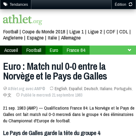
Tendances
Édition
Football
Coupe du Monde 2018
Ligue 1
Ligue 2
CDF
CDL
Angleterre
Espagne
Italie
Allemagne
Accueil
Football
Euro
France 84
Phase qualificative
Groupe 4
Euro : Match nul 0-0 entre la
Norvège et le Pays de Galles
Athlet.org avec AMP©
English
,
Español
,
Deutsch
,
Italiano
,
Português
,
中文
Publié le mercredi 21 septembre 1983
21 sep. 1983 (AMP) — Qualifications France 84: La Norvège et le Pays de
Galles ont fait match nul 0-0 mercredi dans le groupe 4 des éliminatoires
du Championnat d'Europe de football.
Le Pays de Galles garde la tête du groupe 4