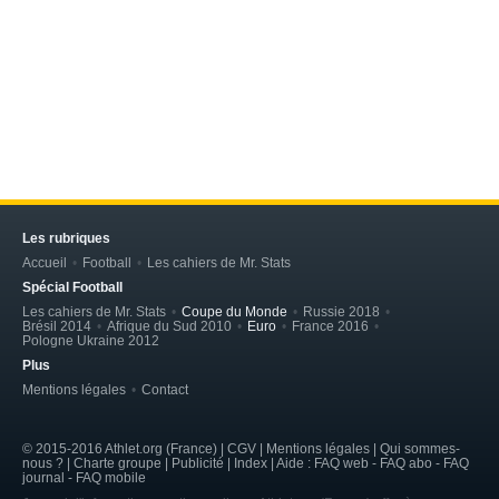
Les rubriques
Accueil
Football
Les cahiers de Mr. Stats
Spécial Football
Les cahiers de Mr. Stats
Coupe du Monde
Russie 2018
Brésil 2014
Afrique du Sud 2010
Euro
France 2016
Pologne Ukraine 2012
Plus
Mentions légales
Contact
© 2015-2016 Athlet.org (France) | CGV |
Mentions légales
| Qui sommes-
nous ? | Charte groupe | Publicité | Index | Aide : FAQ web - FAQ abo - FAQ
journal - FAQ mobile