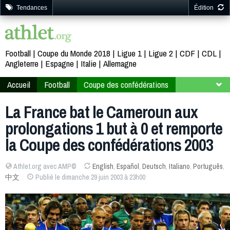
Tendances
Édition
Football
Coupe du Monde 2018
Ligue 1
Ligue 2
CDF
CDL
Angleterre
Espagne
Italie
Allemagne
Accueil
Football
Coupe des confédérations
France 2003
Second tour
La France bat le Cameroun aux
prolongations 1 but à 0 et remporte
la Coupe des confédérations 2003
Athlet.org avec AMP©
English
,
Español
,
Deutsch
,
Italiano
,
Português
,
中文
Publié le dimanche 29 juin 2003 à 23h00