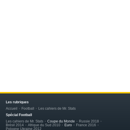
Les rubriques
Accueil
Football
Les cahiers de Mr. Stats
Spécial Football
Les cahiers de Mr. Stats
Coupe du Monde
Russie 2018
Brésil 2014
Afrique du Sud 2010
Euro
France 2016
Pologne Ukraine 2012