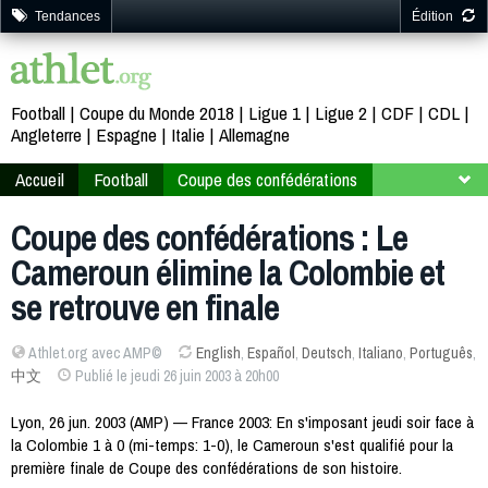
Tendances
Édition
Football
Coupe du Monde 2018
Ligue 1
Ligue 2
CDF
CDL
Angleterre
Espagne
Italie
Allemagne
Accueil
Football
Coupe des confédérations
France 2003
Second tour
Coupe des confédérations : Le
Cameroun élimine la Colombie et
se retrouve en finale
Athlet.org avec AMP©
English
,
Español
,
Deutsch
,
Italiano
,
Português
,
中文
Publié le jeudi 26 juin 2003 à 20h00
Lyon, 26 jun. 2003 (AMP) — France 2003: En s'imposant jeudi soir face à
la Colombie 1 à 0 (mi-temps: 1-0), le Cameroun s'est qualifié pour la
première finale de Coupe des confédérations de son histoire.