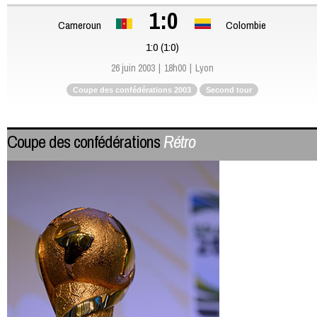
1:0
Cameroun
Colombie
1:0 (1:0)
26 juin 2003
18h00
Lyon
Coupe des confédérations 2003
Second tour
Coupe des confédérations
Rétro