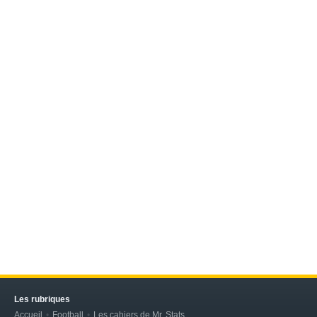
Les rubriques
Accueil
Football
Les cahiers de Mr. Stats